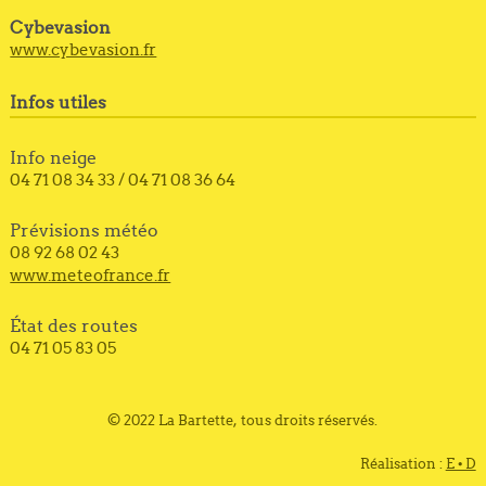
Cybevasion
www.cybevasion.fr
Infos utiles
Info neige
04 71 08 34 33 / 04 71 08 36 64
Prévisions météo
08 92 68 02 43
www.meteofrance.fr
État des routes
04 71 05 83 05
© 2022 La Bartette, tous droits réservés.
Réalisation :
E • D