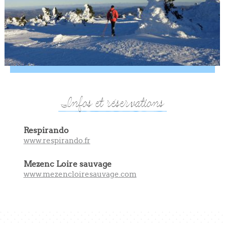
Infos et réservations
Respirando
www.respirando.fr
Mezenc Loire sauvage
www.mezencloiresauvage.com